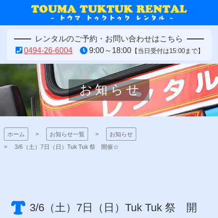
コ
ン
トウマトゥクトゥクレ
テ
レンタルのご予約・お問い合わせはこちら
ン
ンタル
0494-26-6004
9:00～18:00
【当日受付は15:00まで】
ツ
本
文
お知らせ
へ
ス
キ
ッ
プ
ホーム
お知らせ一覧
お知らせ
3/6（土）7日（日）Tuk Tuk 祭 開催☆
3/6（土）7日（日）Tuk Tuk 祭 開