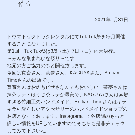
催☆
2021年1月31日
トウマトゥクトゥクレンタルにてTuk Tuk祭を毎月開催
することになりました。
第1回 Tuk Tuk祭は3/6（土）7日（日）雨天決行。
～みんな集まれひな祭り～です！
地元の方ご協力のもと開催致します。
今回は寛斎さん、茶夢さん、KAGUYAさん、Brilliant
Timeさんの出店です。
寛斎さんはお肉もピザもなんでもおいしい、茶夢さんは
抹茶ラテ・ほうじ茶ラテが最高で、KAGUYAさんは素敵
すぎる竹細工のハンドメイド、Brilliant Timeさんはキラ
キラ可愛らしいアクセサリーのハンドメイドショップの
お店となっております。Instagramにて各店舗のもっと
詳しい情報をUPしていますのでそちらも是非チェック
してみて下さいね。