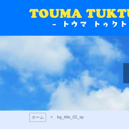
コ
ン
テ
ン
トウマトゥクト
ツ
本
文
ル
へ
ス
キ
ッ
プ
bg_title_02_sp
ホーム