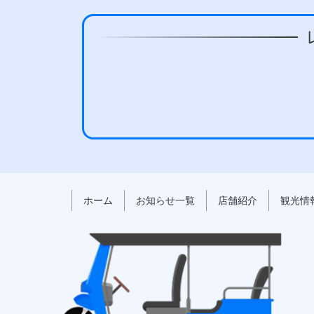
本
頭
文
へ
の
戻
先
る
頭
へ
戻
る
ホーム
お知らせ一覧
店舗紹介
観光情