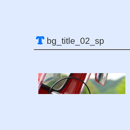
bg_title_02_sp
コ
ペ
ン
ー
テ
ジ
ン
の
ツ
先